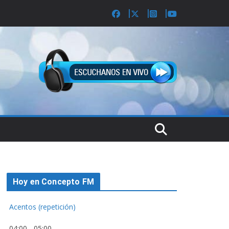
Hoy en Concepto FM
Acentos (repetición)
04:00
-
05:00