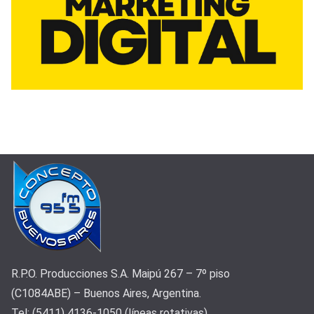
R.P.O. Producciones S.A. Maipú 267 – 7º piso
(C1084ABE) – Buenos Aires, Argentina.
Tel: (5411) 4136-1050 (líneas rotativas)