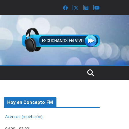
Hoy en Concepto FM
Acentos (repetición)
04:00
-
05:00