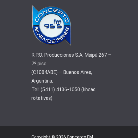
R.P.O. Producciones S.A. Maipú 267 –
7º piso
(C1084ABE) – Buenos Aires,
Argentina.
Tel: (5411) 4136-1050 (líneas
rotativas)
Copyright © 2026
Concepto FM
.