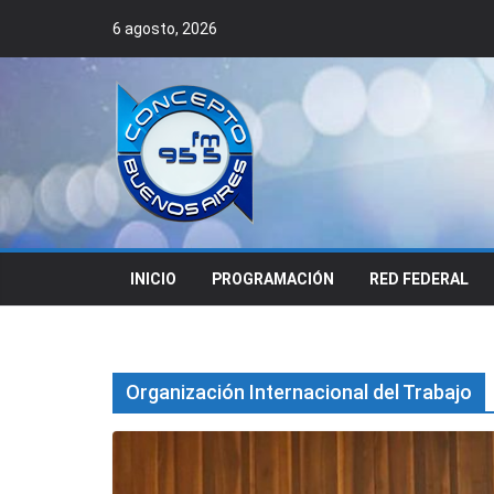
Skip
6 agosto, 2026
to
content
INICIO
PROGRAMACIÓN
RED FEDERAL
Organización Internacional del Trabajo