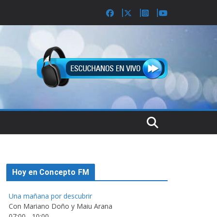
Hoy en Concepto FM
Una mañana por descubrir
Con Mariano Doño y Maiu Arana
07:00
-
10:00