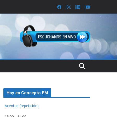
Hoy en Concepto FM
Acentos (repetición)
13:00
-
14:00