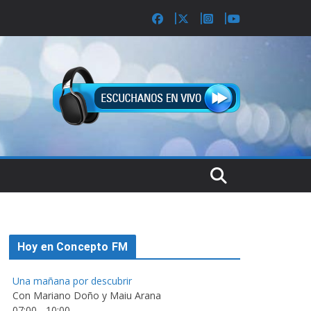
Hoy en Concepto FM
Una mañana por descubrir
Con Mariano Doño y Maiu Arana
07:00
-
10:00