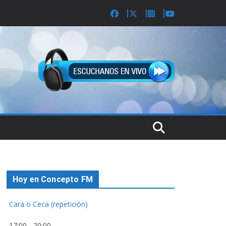
Hoy en Concepto FM
Cara o Ceca (repetición)
17:00
-
20:00