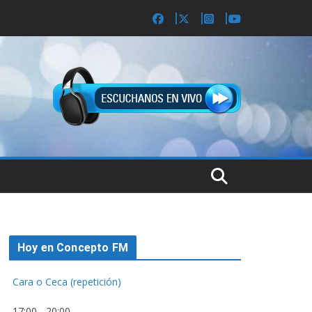
Hoy en Concepto FM
Cara o Ceca (repetición)
17:00
-
20:00