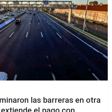
iminaron las barreras en otra
 extiende el pago con