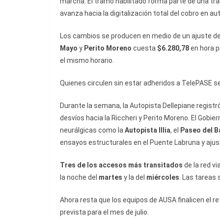
marcha. El tramo habilitado forma parte de una tr
avanza hacia la digitalización total del cobro en au
Los cambios se producen en medio de un ajuste de t
Mayo
y
Perito Moreno
cuesta
$6.280,78
en hora pi
el mismo horario.
Quienes circulen sin estar adheridos a TelePASE 
Durante la semana, la Autopista Dellepiane registró
desvíos hacia la Riccheri y Perito Moreno. El Gobi
neurálgicas como la
Autopista Illia
, el
Paseo del B
ensayos estructurales en el Puente Labruna y ajust
Tres de los accesos más transitados
de la red v
la noche del
martes
y la del
miércoles
. Las tareas
Ahora resta que los equipos de AUSA finalicen el r
prevista para el mes de julio.