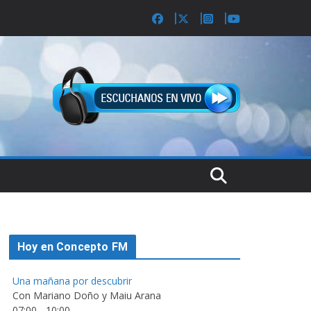
Hoy en Concepto FM
Una mañana por descubrir
Con Mariano Doño y Maiu Arana
07:00
-
10:00