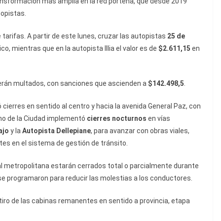
ansformación más amplia en la red porteña, que desde 2019
topistas.
arifas. A partir de este lunes, cruzar las autopistas
25 de
co, mientras que en la autopista Illia el valor es de
$2.611,15
en
serán multados, con sanciones que ascienden a
$142.498,5
.
 cierres en sentido al centro y hacia la avenida General Paz, con
erno de la Ciudad implementó
cierres nocturnos
en vías
ajo
y la
Autopista Dellepiane
, para avanzar con obras viales,
es en el sistema de gestión de tránsito.
ial metropolitana estarán cerrados total o parcialmente durante
 se programaron para reducir las molestias a los conductores.
etiro de las cabinas remanentes en sentido a provincia, etapa