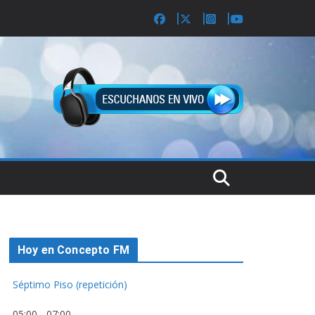
Hoy en Concepto FM
Séptimo Piso (repetición)
05:00
-
07:00