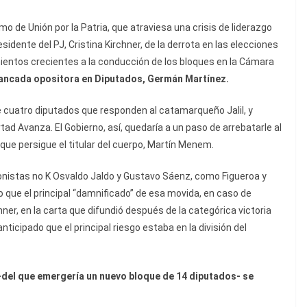
smo de Unión por la Patria, que atraviesa una crisis de liderazgo
idente del PJ, Cristina Kirchner, de la derrota en las elecciones
mientos crecientes a la conducción de los bloques en la Cámara
a bancada opositora en Diputados, Germán Martínez.
 de cuatro diputados que responden al catamarqueño Jalil, y
ad Avanza. El Gobierno, así, quedaría a un paso de arrebatarle al
 que persigue el titular del cuerpo, Martín Menem.
nistas no K Osvaldo Jaldo y Gustavo Sáenz, como Figueroa y
 que el principal “damnificado” de esa movida, en caso de
hner, en la carta que difundió después de la categórica victoria
nticipado que el principal riesgo estaba en la división del
-del que emergería un nuevo bloque de 14 diputados- se