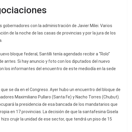
gociaciones
s gobernadores con la administración de Javier Milei. Varios
ión de la noche de las casas de provincias y por la jura de los
a.
uevo bloque federal, Santilli tenía agendado recibir a “Rolo”
de antes. Si hay anuncio y foto con los diputados del nuevo
eron los informantes del encuentro de este mediodía en la sede
 que se da en el Congreso. Ayer hubo un encuentro del bloque de
rnadores Maximiliano Pullaro (Santa Fe) y Nacho Torres (Chubut).
n ocupará la presidencia de esa bancada de los mandatarios que
ropia en 17 provincias. La decisión de que la santafesina Gisela
 hizo crujir la unidad de ese sector, que tendrá un piso de 15