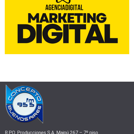
R.P.O. Producciones S.A. Maipú 267 – 7º piso