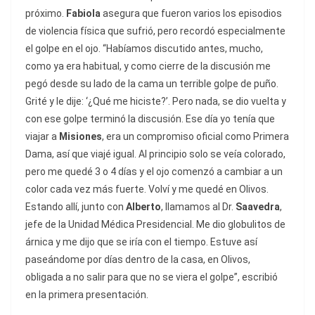
próximo.
Fabiola
asegura que fueron varios los episodios
de violencia física que sufrió, pero recordó especialmente
el golpe en el ojo. “Habíamos discutido antes, mucho,
como ya era habitual, y como cierre de la discusión me
pegó desde su lado de la cama un terrible golpe de puño.
Grité y le dije: ‘¿Qué me hiciste?’. Pero nada, se dio vuelta y
con ese golpe terminó la discusión. Ese día yo tenía que
viajar a
Misiones
, era un compromiso oficial como Primera
Dama, así que viajé igual. Al principio solo se veía colorado,
pero me quedé 3 o 4 días y el ojo comenzó a cambiar a un
color cada vez más fuerte. Volví y me quedé en Olivos.
Estando allí, junto con
Alberto
, llamamos al Dr.
Saavedra
,
jefe de la Unidad Médica Presidencial. Me dio globulitos de
árnica y me dijo que se iría con el tiempo. Estuve así
paseándome por días dentro de la casa, en Olivos,
obligada a no salir para que no se viera el golpe”, escribió
en la primera presentación.