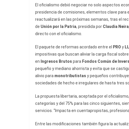
El oficialismo debió negociar no solo aspectos eco
presidencia de comisiones, elementos clave para el 
reactualizará en las próximas semanas, tras el reca
de
Unión por la Patria
, presidida por
Claudia Neira
directo con el oficialismo.
El paquete de reformas acordado entre el
PRO
y
L
impositivas que buscan aliviar la carga fiscal sobr
en
Ingresos Brutos
para
Fondos Común de Inver
pequeño y mediano ahorrista y evita que se castigu
alivio para
monotributistas
y pequeños contribuyen
sociedades de hecho e irregulares de hasta tres s
La propuesta libertaria, aceptada por el oficialism
categorías y del 75% para las cinco siguientes, 
servicios. “Impacta en cuentapropistas, profesio
Entre las modificaciones también figura la actuali