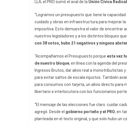
LLA, el PRO sumó el aval de la
Unión Cívica Radical
“Logramos un presupuesto que tiene la capacidad de
cuidado y obras en infraestructura para mejorar la m
impositiva. Esto demuestra el valor de encontrar 
nuestros legisladores y a los distintos bloques qu
con 38 votos, hubo 21 negativos y ninguna abste
“Acompañamos el Presupuesto porque
esta vez h
de nuestro bloque
, en línea con la agenda del pre
Ingresos Brutos, dar alivio real a monotributistas
para evitar saltos de escala injustos. También av
para consumos con tarjeta, un alivio directo para m
libertario e
interlocutora con los funcionarios port
“El mensaje de las elecciones fue claro: cuidar ca
agregó. Desde el
gobierno porteño y el PRO
, en t
planteada en el texto original, y que solo hubo un c