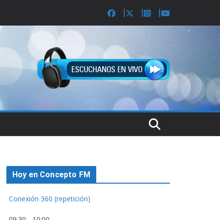
Hoy en Concepto FM
Conexión 360 (repetición)
09:30
-
10:00