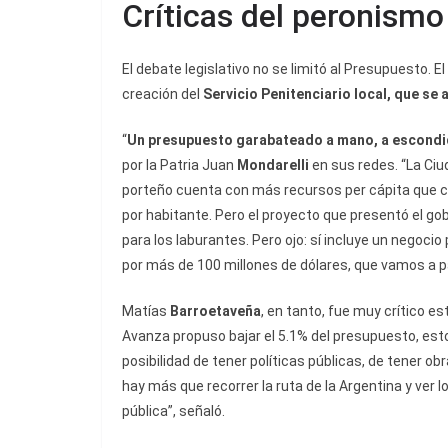
Críticas del peronismo
El debate legislativo no se limitó al Presupuesto. E
creación del
Servicio Penitenciario local
, que se 
“
Un presupuesto garabateado a mano, a escondid
por la Patria Juan
Mondarelli
en sus redes. “La Ciud
porteño cuenta con más recursos per cápita que cua
por habitante. Pero el proyecto que presentó el gobi
para los laburantes. Pero ojo: sí incluye un negoci
por más de 100 millones de dólares, que vamos a p
Matías
Barroetaveña
, en tanto, fue muy crítico es
Avanza propuso bajar el 5.1% del presupuesto, esto
posibilidad de tener políticas públicas, de tener 
hay más que recorrer la ruta de la Argentina y ver
pública”, señaló.