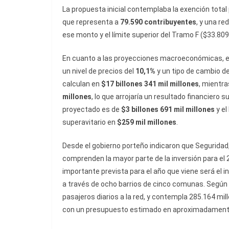
La propuesta inicial contemplaba la exención total
que representa a
79.590 contribuyentes
, y una re
ese monto y el límite superior del Tramo F ($33.809
En cuanto a las proyecciones macroeconómicas, el 
un nivel de precios del
10,1%
y un tipo de cambio d
calculan en
$17 billones 341 mil millones
, mientr
millones
, lo que arrojaría un resultado financiero 
proyectado es de
$3 billones 691 mil millones
y el
superavitario en
$259 mil millones
.
Desde el gobierno porteño indicaron que Seguridad,
comprenden la mayor parte de la inversión para el
importante prevista para el año que viene será el in
a través de ocho barrios de cinco comunas. Según
pasajeros diarios a la red, y contempla 285.164 mi
con un presupuesto estimado en aproximadamente 