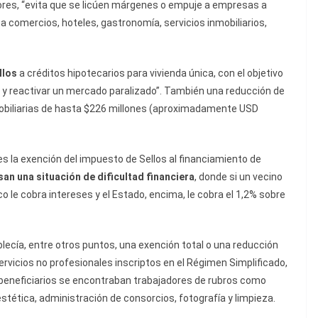
dores, “evita que se licúen márgenes o empuje a empresas a
 a comercios, hoteles, gastronomía, servicios inmobiliarios,
llos
a créditos hipotecarios para vivienda única, con el objetivo
a y reactivar un mercado paralizado”. También una reducción de
nmobiliarias de hasta $226 millones (aproximadamente USD
s la exención del impuesto de Sellos al financiamiento de
esan una situación de dificultad financiera
, donde si un vecino
co le cobra intereses y el Estado, encima, le cobra el 1,2% sobre
blecía, entre otros puntos, una exención total o una reducción
rvicios no profesionales inscriptos en el Régimen Simplificado,
s beneficiarios se encontraban trabajadores de rubros como
estética, administración de consorcios, fotografía y limpieza.