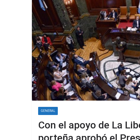
GENERAL
Con el apoyo de La Lib
porteña aprobó el Pre