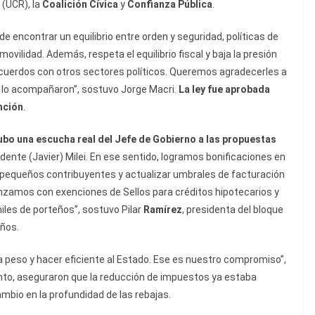
(UCR), la
Coalición Cívica
y
Confianza Pública
.
 encontrar un equilibrio entre orden y seguridad, políticas de
ovilidad. Además, respeta el equilibrio fiscal y baja la presión
acuerdos con otros sectores políticos. Queremos agradecerles a
e lo acompañaron”, sostuvo Jorge Macri.
La ley fue aprobada
nción
.
ubo una escucha real del Jefe de Gobierno a las propuestas
sidente (Javier) Milei. En ese sentido, logramos bonificaciones en
 y pequeños contribuyentes y actualizar umbrales de facturación
anzamos con exenciones de Sellos para créditos hipotecarios y
iles de porteños”, sostuvo Pilar
Ramírez
, presidenta del bloque
eños.
da peso y hacer eficiente al Estado. Ese es nuestro compromiso”,
anto, aseguraron que la reducción de impuestos ya estaba
ambio en la profundidad de las rebajas.