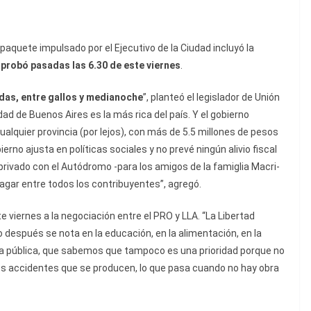
l paquete impulsado por el Ejecutivo de la Ciudad incluyó la
aprobó pasadas las 6.30 de este viernes
.
as, entre gallos y medianoche
”, planteó el legislador de Unión
ad de Buenos Aires es la más rica del país. Y el gobierno
lquier provincia (por lejos), con más de 5.5 millones de pesos
erno ajusta en políticas sociales y no prevé ningún alivio fiscal
o privado con el Autódromo -para los amigos de la famiglia Macri-
agar entre todos los contribuyentes”, agregó.
te viernes a la negociación entre el PRO y LLA. “La Libertad
 después se nota en la educación, en la alimentación, en la
obra pública, que sabemos que tampoco es una prioridad porque no
 los accidentes que se producen, lo que pasa cuando no hay obra