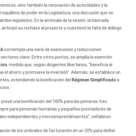
nómicos, sino también la renovación de autoridades y la
equilibrio de poder en la Legislatura, una discusión que se
mbio legislativo. En la antesala de la sesión, la bancada
, anticipó su rechazo al proyecto y cuestionó la falta de diálogo
LA
contempla una serie de exenciones y reducciones
e sectores clave. Entre otros puntos, se amplía la exención
sión
, medida que, según dirigentes libertarios, “beneficia al
e el ahorro y promueve la inversión”. Además, se establece un
tes, extendiendo la bonificación del
Régimen Simplificado
a
ocios.
o, prevé una bonificación del 100% para las primeras tres
siempre para personas humanas y pequeños prestadores de
nales independientes y microemprendimientos”, señalaron.
zación de los umbrales de facturación en un 20% para definir