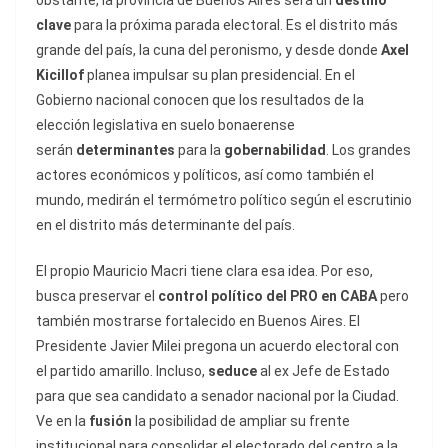
obstante, la provincia de Buenos Aires será un
destino
clave
para la próxima parada electoral. Es el distrito más
grande del país, la cuna del peronismo, y desde donde
Axel
Kicillof
planea impulsar su plan presidencial. En el
Gobierno nacional conocen que los resultados de la
elección legislativa en suelo bonaerense
serán
determinantes
para la
gobernabilidad
. Los grandes
actores económicos y políticos, así como también el
mundo, medirán el termómetro político según el escrutinio
en el distrito más determinante del país.
El propio Mauricio Macri tiene clara esa idea. Por eso,
busca preservar el
control político del PRO en CABA
pero
también mostrarse fortalecido en Buenos Aires. El
Presidente Javier Milei pregona un acuerdo electoral con
el partido amarillo. Incluso,
seduce
al ex Jefe de Estado
para que sea candidato a senador nacional por la Ciudad.
Ve en la
fusión
la posibilidad de ampliar su frente
institucional para consolidar el electorado del centro a la