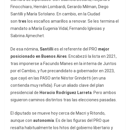
Finocchiaro, Hernán Lombardi, Gerardo Milman, Diego
Santilli y María Sotolano. En cambio, en la Ciudad
son
tres
los escaños amarillos a renovar. Se les termina el
mandato a María Eugenia Vidal, Fernando Iglesias y
Sabrina Ajmechet.
De esa nómina,
Santilli
es el referente del PRO
mejor
posicionado en Buenos Aires
. Encabezó la lista en 2021,
tras imponerse a Facundo Manes en la interna de Juntos
por el Cambio, y fue precandidato a gobernador en 2023,
que cayó en las PASO ante Néstor Grindetti (en una
contienda muy reñida). Fue un aliado clave del plan
presidencial de
Horacio Rodríguez Larreta
. Pero ambos
siguieron caminos distintos tras las elecciones pasadas.
El diputado se mueve hoy cerca de Macri y Ritondo,
aunque con
autonomía
. Es de las figuras del PRO que
resalta habitualmente los hitos del gobierno libertario y