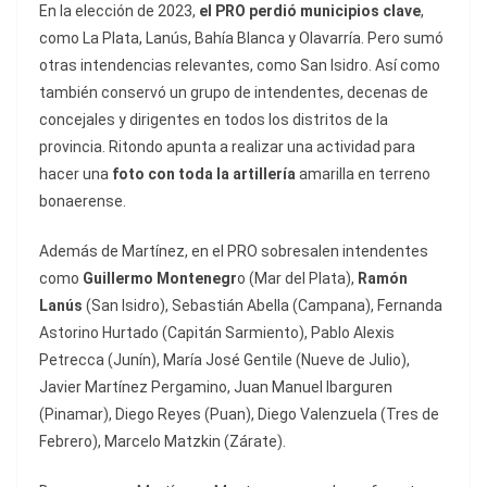
En la elección de 2023,
el PRO perdió municipios clave
,
como La Plata, Lanús, Bahía Blanca y Olavarría. Pero sumó
otras intendencias relevantes, como San Isidro. Así como
también conservó un grupo de intendentes, decenas de
concejales y dirigentes en todos los distritos de la
provincia. Ritondo apunta a realizar una actividad para
hacer una
foto con toda la artillería
amarilla en terreno
bonaerense.
Además de Martínez, en el PRO sobresalen intendentes
como
Guillermo Montenegr
o (Mar del Plata),
Ramón
Lanús
(San Isidro), Sebastián Abella (Campana), Fernanda
Astorino Hurtado (Capitán Sarmiento), Pablo Alexis
Petrecca (Junín), María José Gentile (Nueve de Julio),
Javier Martínez Pergamino, Juan Manuel Ibarguren
(Pinamar), Diego Reyes (Puan), Diego Valenzuela (Tres de
Febrero), Marcelo Matzkin (Zárate).