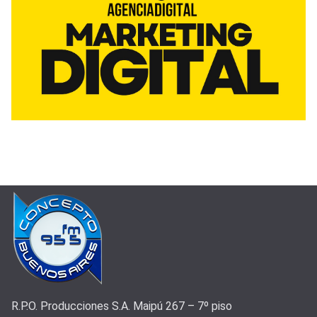
R.P.O. Producciones S.A. Maipú 267 – 7º piso