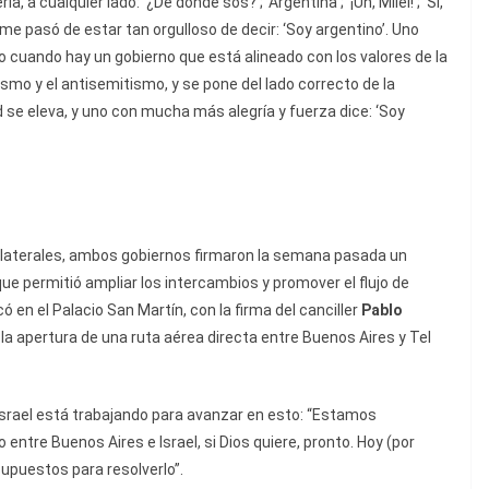
 a cualquier lado: ‘¿De dónde sos?’; ‘Argentina’; ‘¡Uh, Milei!’; ‘Sí,
me pasó de estar tan orgulloso de decir: ‘Soy argentino’. Uno
ero cuando hay un gobierno que está alineado con los valores de la
smo y el antisemitismo, y se pone del lado correcto de la
ad se eleva, y uno con mucha más alegría y fuerza dice: ‘Soy
 bilaterales, ambos gobiernos firmaron la semana pasada un
 que permitió ampliar los intercambios y promover el flujo de
ó en el Palacio San Martín, con la firma del canciller
Pablo
 la apertura de una ruta aérea directa entre Buenos Aires y Tel
srael está trabajando para avanzar en esto: “Estamos
entre Buenos Aires e Israel, si Dios quiere, pronto. Hoy (por
upuestos para resolverlo”.