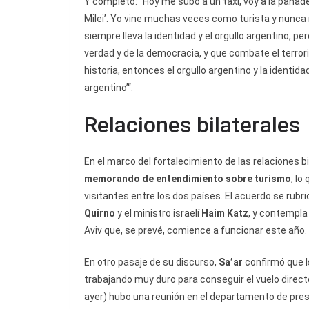
Y completó: “Hoy me subo a un taxi, voy a la panadería,
Milei’. Yo vine muchas veces como turista y nunca 
siempre lleva la identidad y el orgullo argentino, p
verdad y de la democracia, y que combate el terrori
historia, entonces el orgullo argentino y la identid
argentino’“.
Relaciones bilaterales
En el marco del fortalecimiento de las relaciones
memorando de entendimiento sobre turismo
, lo
visitantes entre los dos países. El acuerdo se rubric
Quirno
y el ministro israelí
Haim Katz
, y contempla
Aviv que, se prevé, comience a funcionar este año.
En otro pasaje de su discurso,
Sa’ar
confirmó que I
trabajando muy duro para conseguir el vuelo directo 
ayer) hubo una reunión en el departamento de pres