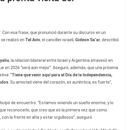
”. Con esa frase, que pronunció durante su discurso en un
 se realizó en
Tel Aviv
, el canciller israelí,
Gideon Sa’ar
, describió
yahu
, la relación bilateral entre Israel y Argentina atravesó en
ó que en 2026 “será aún mejor”. Aseguró, además, que una próxima
tiva: “
Tiene que venir aquí para el Día de la Independencia,
ados
. Su amistad viene del corazón, es auténtica, es fuerte”,
ticipó de encuentro. “Estamos viviendo un sueño enorme, y lo
y que reconocerlo, que creo que es la primera vez que como
 con la frente en alta y estar orgullosos”, aseguró.