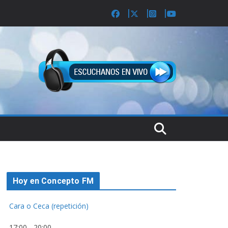
Hoy en Concepto FM
Cara o Ceca (repetición)
17:00
-
20:00