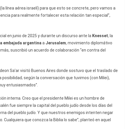
(la línea aérea israelí) para que esto se concrete, pero vamos a
ncia para realmente fortalecer esta relación tan especial”,
ficial en junio de 2025 y durante un discurso ante la
Knesset
, la
la embajada argentina
a
Jerusalem
, movimiento diplomátivo
emás, suscribió un acuerdo de colaboración “en contra del
eon Sa’ar visitó Buenos Aires donde sostuvo que el traslado de
posibilidad; según la conversación que tuvimos (con Milei),
 muy entusiasmados”.
ión interna. Creo que el presidente Milei es un hombre de
alén fue siempre la capital del pueblo judío desde los días del
terna del pueblo judío. Y que nuestros enemigos intenten negar
o. Cualquiera que conozca la Biblia lo sabe”, planteó en aquel