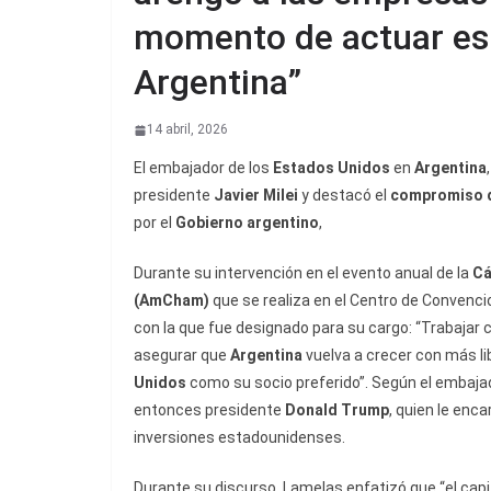
momento de actuar es 
Argentina”
14 abril, 2026
El embajador de los
Estados Unidos
en
Argentina
presidente
Javier Milei
y destacó el
compromiso d
por el
Gobierno argentino
,
Durante su intervención en el evento anual de la
Cá
(
AmCham
)
que se realiza en el Centro de Convenc
con la que fue designado para su cargo: “Trabajar 
asegurar que
Argentina
vuelva a crecer con más l
Unidos
como su socio preferido”. Según el embajad
entonces presidente
Donald Trump
, quien le enca
inversiones estadounidenses.
Durante su discurso, Lamelas enfatizó que “el capi