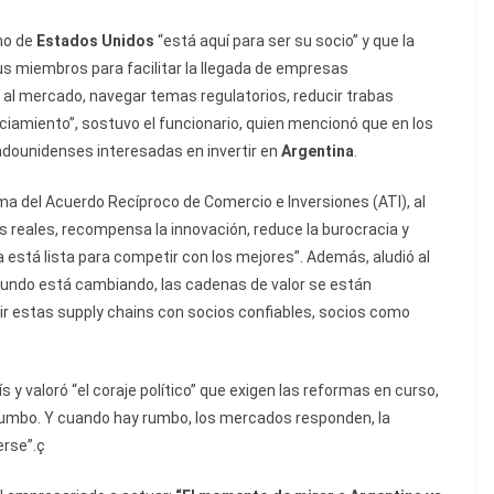
no de
Estados Unidos
“está aquí para ser su socio” y que la
us miembros para facilitar la llegada de empresas
l mercado, navegar temas regulatorios, reducir trabas
ciamiento”, sostuvo el funcionario, quien mencionó que en los
adounidenses interesadas en invertir en
Argentina
.
ma del Acuerdo Recíproco de Comercio e Inversiones (ATI), al
as reales, recompensa la innovación, reduce la burocracia y
está lista para competir con los mejores”. Además, aludió al
mundo está cambiando, las cadenas de valor se están
ir estas supply chains con socios confiables, socios como
 y valoró “el coraje político” que exigen las reformas en curso,
rumbo. Y cuando hay rumbo, los mercados responden, la
erse”.ç