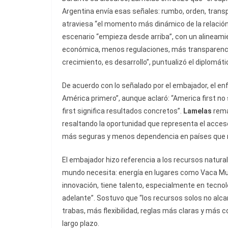
Argentina envía esas señales: rumbo, orden, transp
atraviesa “el momento más dinámico de la relación
escenario “empieza desde arriba”, con un alineamie
económica, menos regulaciones, más transparencia 
crecimiento, es desarrollo”, puntualizó el diplomáti
De acuerdo con lo señalado por el embajador, el en
América primero”, aunque aclaró: “America first no
first significa resultados concretos”.
Lamelas
rema
resaltando la oportunidad que representa el acce
más seguras y menos dependencia en países que 
El embajador hizo referencia a los recursos natural
mundo necesita: energía en lugares como Vaca Muerta
innovación, tiene talento, especialmente en tecnol
adelante”. Sostuvo que “los recursos solos no alc
trabas, más flexibilidad, reglas más claras y más co
largo plazo.