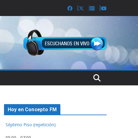
Hoy en Concepto FM
Séptimo Piso (repetición)
05:00
-
07:00