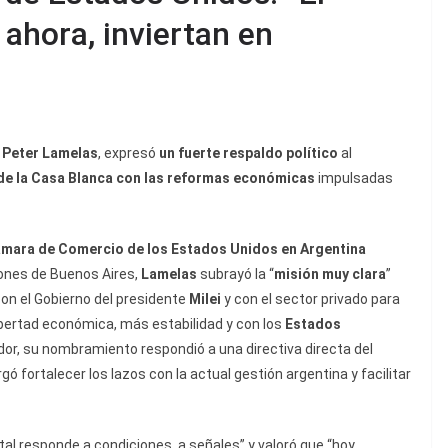
ahora, inviertan en
,
Peter Lamelas
, expresó
un fuerte respaldo político
al
e la Casa Blanca con las reformas económicas
impulsadas
mara de Comercio de los Estados Unidos en Argentina
iones de Buenos Aires,
Lamelas
subrayó la “
misión muy clara
”
con el Gobierno del presidente
Milei
y con el sector privado para
ibertad económica, más estabilidad y con los
Estados
or, su nombramiento respondió a una directiva directa del
rgó fortalecer los lazos con la actual gestión argentina y facilitar
tal responde a condiciones, a señales” y valoró que “hoy