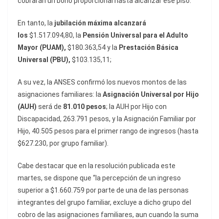
cobrarán un bono proporcional hasta alcanzar ese piso.
En tanto, la
jubilación máxima alcanzará
los
$1.517.094,80, la
Pensión Universal para el Adulto
Mayor (PUAM),
$180.363,54 y la
Prestación Básica
Universal (PBU),
$103.135,11;
A su vez, la ANSES confirmó los nuevos montos de las
asignaciones familiares: la
Asignación Universal por Hijo
(AUH)
será de
81.010 pesos
; la AUH por Hijo con
Discapacidad, 263.791 pesos, y la Asignación Familiar por
Hijo, 40.505 pesos para el primer rango de ingresos (hasta
$627.230, por grupo familiar).
Cabe destacar que en la resolución publicada este
martes, se dispone que “la percepción de un ingreso
superior a $1.660.759 por parte de una de las personas
integrantes del grupo familiar, excluye a dicho grupo del
cobro de las asignaciones familiares, aun cuando la suma