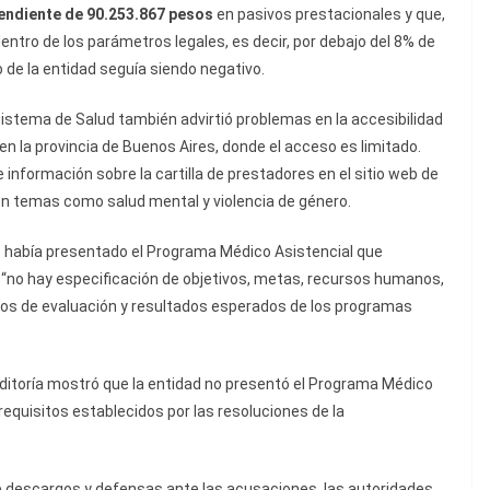
endiente de
90.253.867 pesos
en pasivos prestacionales y que,
entro de los parámetros legales, es decir, por debajo del 8% de
o de la entidad seguía siendo negativo.
 Sistema de Salud también advirtió problemas en la accesibilidad
en la provincia de Buenos Aires, donde el acceso es limitado.
 información sobre la cartilla de prestadores en el sitio web de
 en temas como salud mental y violencia de género.
no había presentado el Programa Médico Asistencial que
 “no hay especificación de objetivos, metas, recursos humanos,
os de evaluación y resultados esperados de los programas
uditoría mostró que la entidad no presentó el Programa Médico
 requisitos establecidos por las resoluciones de la
de descargos y defensas ante las acusaciones, las autoridades