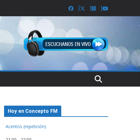
Hoy en Concepto FM
Acentos (repetición)
21:00
-
22:00