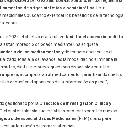
la
disposición 3294/2025 emitida hace un año
, la cual regulaba la
icamentos de origen sintético o semisintético
. Esta
s medicinales buscando extender los beneficios de la tecnología
categoría.
 de 2025, el objetivo era también
facilitar el acceso inmediato
bía estar impreso o colocado mediante una etiqueta
ecundario de los medicamentos y
de manera opcional en el
ualizado. Más allá del avance, esta modalidad no eliminaba la
rmatos, digital e impreso, quedaban disponibles para los
 la impresa, acompañarán al medicamento, garantizando que los
iles continúen disponiendo de la información en papel”,
ido gestionado por la
Dirección de Investigación Clínica y
E
, el cual establecía que era obligatorio tanto para los nuevos
egistro de Especialidades Medicinales
(REM) como para
n con autorización de comercialización.