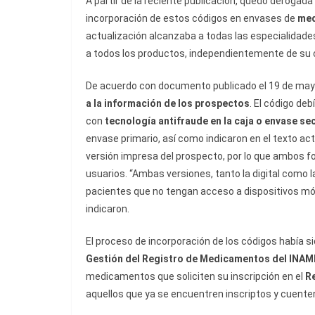
A partir de la reciente publicación, quedó derogada 
incorporación de estos códigos en envases de
med
actualización alcanzaba a todas las especialidade
a todos los productos, independientemente de su 
De acuerdo con documento publicado el 19 de mayo
a la información de los prospectos
. El código de
con
tecnología antifraude en la caja o envase s
envase primario, así como indicaron en el texto act
versión impresa del prospecto, por lo que ambos fo
usuarios. “Ambas versiones, tanto la digital como
pacientes que no tengan acceso a dispositivos móv
indicaron.
El proceso de incorporación de los códigos había s
Gestión del Registro de Medicamentos del INAM
medicamentos que soliciten su inscripción en el
R
aquellos que ya se encuentren inscriptos y cuente