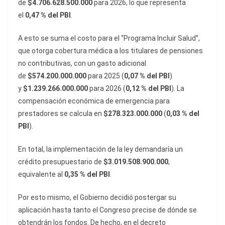
de
$4.706.628.500.000
para 2026, lo que representa
el
0,47 % del PBI
.
A esto se suma el costo para el “Programa Incluir Salud”,
que otorga cobertura médica a los titulares de pensiones
no contributivas, con un gasto adicional
de
$574.200.000.000
para 2025 (
0,07 % del PBI
)
y
$1.239.266.000.000
para 2026 (
0,12 % del PBI
). La
compensación económica de emergencia para
prestadores se calcula en
$278.323.000.000
(
0,03 % del
PBI
).
En total, la implementación de la ley demandaría un
crédito presupuestario de
$3.019.508.900.000
,
equivalente al
0,35 % del PBI
.
Por esto mismo, el Gobierno decidió postergar su
aplicación hasta tanto el Congreso precise de dónde se
obtendrán los fondos. De hecho, en el decreto