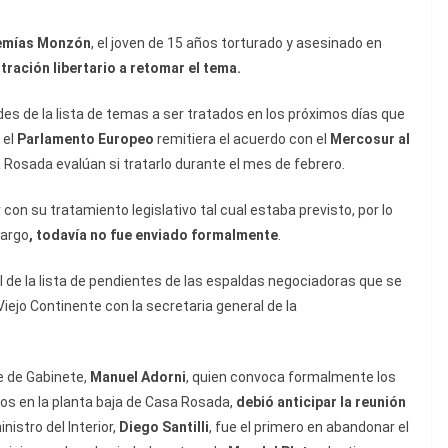
emías Monzón
, el joven de 15 años torturado y asesinado en
tración libertario a retomar el tema.
es de la lista de temas a ser tratados en los próximos días que
 el
Parlamento Europeo
remitiera el acuerdo con el
Mercosur al
a Rosada evalúan si tratarlo durante el mes de febrero.
on su tratamiento legislativo tal cual estaba previsto, por lo
bargo
, todavía no fue enviado formalmente
.
 de la lista de pendientes de las espaldas negociadoras que se
Viejo Continente con la secretaria general de la
e de Gabinete,
Manuel Adorni
, quien convoca formalmente los
s en la planta baja de Casa Rosada,
debió anticipar la reunión
inistro del Interior,
Diego Santilli
, fue el primero en abandonar el