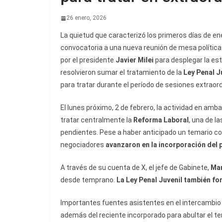
26 enero, 2026
La quietud que caracterizó los primeros días de e
convocatoria a una nueva reunión de mesa política q
por el presidente
Javier Milei
para desplegar la est
resolvieron sumar el tratamiento de la
Ley Penal J
para tratar durante el período de sesiones extraor
El lunes próximo, 2 de febrero, la actividad en amb
tratar centralmente la
Reforma Laboral
, una de l
pendientes. Pese a haber anticipado un temario con la
negociadores
avanzaron en la incorporación del 
A través de su cuenta de X, el jefe de Gabinete,
Man
desde temprano.
La Ley Penal Juvenil también fo
Importantes fuentes asistentes en el intercambio
además del reciente incorporado para abultar el t