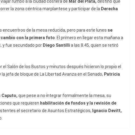
viajar rumbo a la ciudad costera de
Mar del Plata,
destino que
correr la zona céntrica marplantese y participar de la
Derecha
es encuentros de la mesa reducida, pero para este lunes
se
ercambio con la primera foto
. El primero en llegar esta mañana a
8, y fue secundado por
Diego Santilli
a las 8.45, quien se retiró
r el Salón de los Bustos y minutos después hicieron lo propio el
y la jefa de bloque de La Libertad Avanza en el Senado,
Patricia
s Caputo,
que pese a no integrar formalmente la mesa, su
iciones que requieren
habilitación de fondos y la revisión de
istentes el secretario de Asuntos Estratégicos,
Ignacio Devitt,
o.