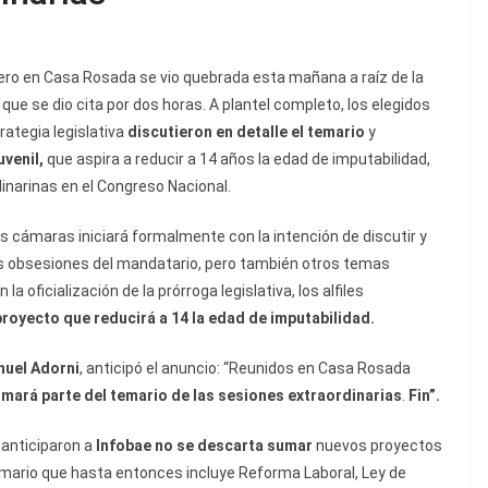
nero en Casa Rosada se vio quebrada esta mañana a raíz de la
ue se dio cita por dos horas. A plantel completo, los elegidos
rategia legislativa
discutieron en detalle el temario
y
uvenil,
que aspira a reducir a 14 años la edad de imputabilidad,
dinarinas en el Congreso Nacional.
as cámaras iniciará formalmente con la intención de discutir y
as obsesiones del mandatario, pero también otros temas
 oficialización de la prórroga legislativa, los alfiles
proyecto que reducirá a 14 la edad
de imputabilidad
.
uel Adorni
, anticipó el anuncio: “Reunidos en Casa Rosada
rmará parte del temario de las sesiones extraordinarias
.
Fin”.
 anticiparon a
Infobae no se descarta sumar
nuevos proyectos
emario que hasta entonces incluye Reforma Laboral, Ley de