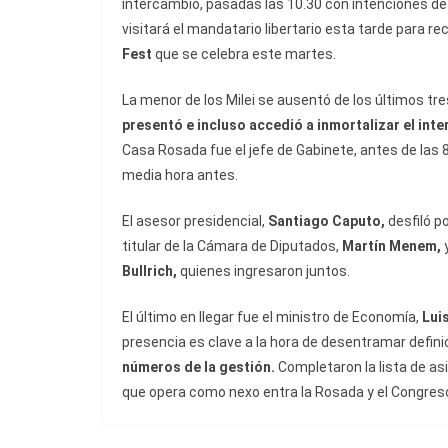
intercambio, pasadas las 10.30 con intenciones de 
visitará el mandatario libertario esta tarde para re
Fest
que se celebra este martes.
La menor de los Milei se ausentó de los últimos tr
presentó e incluso accedió a inmortalizar el int
Casa Rosada fue el jefe de Gabinete, antes de las 
media hora antes.
El asesor presidencial,
Santiago Caputo,
desfiló po
titular de la Cámara de Diputados,
Martín Menem,
Bullrich,
quienes ingresaron juntos.
El último en llegar fue el ministro de Economía,
Lui
presencia es clave a la hora de desentramar defin
números de la gestión.
Completaron la lista de as
que opera como nexo entra la Rosada y el Congres