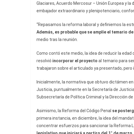
Glaciares, Acuerdo Mercosur – Unión Europea y la d
embajador extraordinario y plenipotenciario, conform
“Repasamos la reforma laboral y definiemos la estr
A
demás, es probable que se amplíe el temario d
medio tras la reunión.
Como contó este medio, la idea de reducir la edad 
resolvió
incorporar el proyecto
al temario para se
trabajaron sobre el articulado ya presentado, per
Inicialmente, la normativa que obtuvo dictámen en
Justicia, puntualmente en la Secretaría de Justici
Subsecretaría de Política Criminal y la Dirección de
Asimismo, la Reforma del Código Penal
se posterg
primera instancia, en diciembre, la idea del mandat
concentrar esfuerzos para sancionar la Reforma La
legislativo que iniciará a partiro del 1° de marzo.