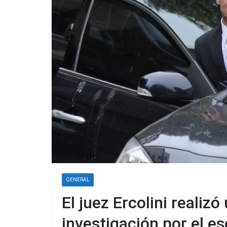
GENERAL
El juez Ercolini realiz
investigación por el e