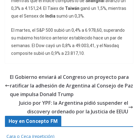
mientras que el índice compuesto de
Shanghái
avanzó un
0,3% a 4.151,24. El Taiex de
Taiwán
ganó un 1,5%, mientras
que el Sensex de
India
sumó un 0,3%.
El martes, el S&P 500 subió un 0,4% a 6.978,60, superando
su máximo histórico anterior establecido hace un par de
semanas. El Dow cayó un 0,8% a 49.003,41, y el Nasdaq
composite subió un 0,9% a 23.817,10.
El Gobierno enviará al Congreso un proyecto para
ratificar la adhesión de Argentina al Consejo de Paz
que impulsa Donald Trump
Juicio por YPF: la Argentina pidió suspender el
discovery ordenado por la Justicia de EEUU
Hoy en Concepto FM
Cara o Ceca (repetición)