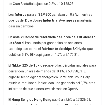
de Gran Bretaña bajaba un 0,2% a 10.188,28.
Los
futuros
para e
l S&P 500
ganaban un 0,3%, mientras
que los del
Dow Jones Industrial Average
se mantenían
casi sin cambios.
En
Asia
, el
índice de referencia de Corea del Sur alcanzó
un récord
, impulsado por ganancias en acciones
tecnológicas como el
fabricante de chips SK Hynix
, que
subió un 5,1%. El Kospi ganó un 1,7% a 5.170,81.
El
Nikkei 225 de Tokio
recuperó las pérdidas iniciales para
cerrar con un alza de menos del 0,1%, a 53.358,71. El
gigante tecnológico y energético SoftBank Group Corp.
ayudó a impulsar el índice, con una ganancia del 3,7%, tras
informes de que planea invertir más en OpenAI.
El
Hang Seng de Hong Kong
subió un 2,6% a 27.826,91,