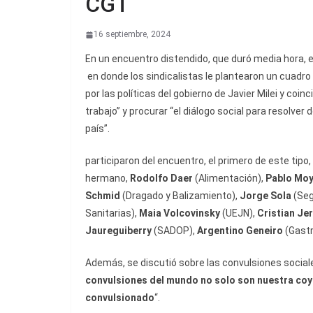
CGT
16 septiembre, 2024
En un encuentro distendido, que duró media hora, 
en donde los sindicalistas le plantearon un cuadro 
por las políticas del gobierno de Javier Milei y coin
trabajo” y procurar “el diálogo social para resolver
país”.
participaron del encuentro, el primero de este tipo
hermano,
Rodolfo Daer
(Alimentación),
Pablo Mo
Schmid
(Dragado y Balizamiento),
Jorge Sola
(Seg
Sanitarias),
Maia Volcovinsky
(UEJN),
Cristian J
Jaureguiberry
(SADOP),
Argentino Geneiro
(Gast
Además, se discutió sobre las convulsiones social
convulsiones del mundo no solo son nuestra coy
convulsionado
“.