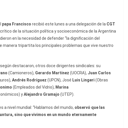
el
papa Francisco
recibió este lunes a una delegación de la
CGT
crítico de la situación política y socioeconómica de la Argentina
cidieron en la necesidad de defender “la dignificación del
 de manera tripartita los principales problemas que vive nuestro
, según destacaron, otros doce dirigentes sindicales: su
yano
(Camioneros),
Gerardo Martínez
(UOCRA),
Juan Carlos
uros),
Andrés Rodríguez
(UPCN), José
Luis Lingeri
(Obras
eronimo
(Empleados del Vidrio),
Marina
ronómicos) y
Alejandro Gramajo
(UTEP).
es a nivel mundial: “Hablamos del mundo,
observó que las
untura, sino que vivimos en un mundo eternamente