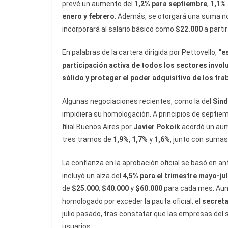
prevé un aumento del
1,2% para septiembre
,
1,1%
enero y febrero
. Además, se otorgará una suma n
incorporará al salario básico como
$22.000
a partir
En palabras de la cartera dirigida por Pettovello,
“e
participación activa de todos los sectores invo
sólido y proteger el poder adquisitivo de los tra
Algunas negociaciones recientes, como la del
Sind
impidiera su homologación. A principios de septiemb
filial Buenos Aires por
Javier Pokoik
acordó un au
tres tramos de
1,9%
,
1,7%
y
1,6%
, junto con suma
La confianza en la aprobación oficial se basó en an
incluyó un alza del
4,5% para el trimestre mayo-jul
de
$25.000
,
$40.000
y
$60.000
para cada mes. Aunq
homologado por exceder la pauta oficial, el
secreta
julio pasado, tras constatar que las empresas del 
usuarios.