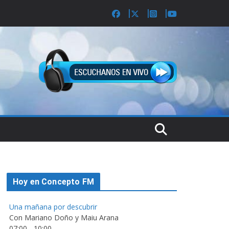
Hoy en Concepto FM
Una mañana por descubrir
Con Mariano Doño y Maiu Arana
07:00
-
10:00