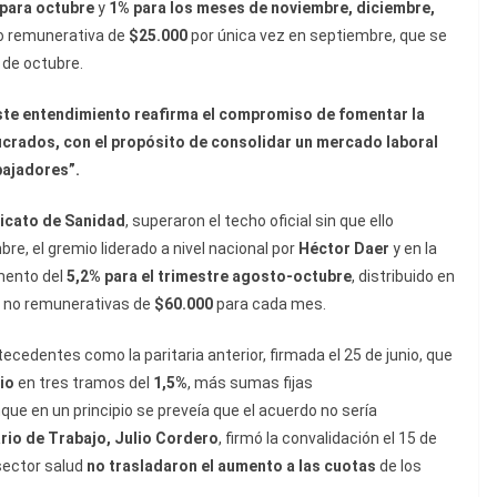
 para octubre
y
1% para los meses de noviembre, diciembre,
o remunerativa de
$25.000
por única vez en septiembre, que se
 de octubre.
ste entendimiento reafirma el compromiso de fomentar la
lucrados, con el propósito de consolidar un mercado laboral
bajadores”.
icato de Sanidad
, superaron el techo oficial sin que ello
re, el gremio liderado a nivel nacional por
Héctor Daer
y en la
mento del
5,2% para el trimestre agosto-octubre
, distribuido en
s no remunerativas de
$60.000
para cada mes.
tecedentes como la paritaria anterior, firmada el 25 de junio, que
io
en tres tramos del
1,5%
, más sumas fijas
ue en un principio se preveía que el acuerdo no sería
rio de Trabajo, Julio Cordero
, firmó la convalidación el 15 de
sector salud
no trasladaron el aumento a las cuotas
de los