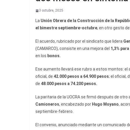
3 octubre, 2025
La
Unión Obrera de la Construcción de la Repúbl
el bimestre septiembre-octubre
, en otro gesto d
El acuerdo, rubricado por el sindicato que lidera
Ger
(CAMARCO), consiste en una mejora del
1,3% para
en los
bonos.
Ese aumento llevará ese rubro a estos montos: el
oficial, de
42.000 pesos a 64.900 pesos
; el oficial, 
de
48.000 pesos a 74.200 pesos.
La paritaria de la UOCRA se firmó después de otro a
Camioneros
, encabezado por
Hugo Moyano
, aco
septiembre-febrero.
El convenio, anunciado mediante un comunicado d