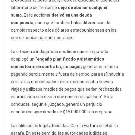
El expediente detalla que, tras ese episodio, el dueño del
laboratorio del fentanilo
dejó de abonar cualquier
suma.
Este accionar
derivó en una deuda
compuesta
,
dado que también había diferencias de
cambio respecto a los dólares estadounidenses en los
que se habían pactado los viajes.
La citación a indagatoria sostiene que el imputado
desplegó un
“engaño planificado y sistemático
consistente en contratar, no pagar,
generar confianza
pagando parcialmente y fuera de tiempo, para así inducir a
error a los damnificados mientras encargaba nuevos
viajes y utilizaba medios de pagos que serían rechazados,
acumulando una deuda que nunca fue saldada”. Esta
conducta, según el juzgado, generó un perjuicio
económico aproximado de $15.000.000 a la empresa.
La calificación legal atribuida a García Furfaro es el de la
estafa. En este sentido, las autoridades judiciales