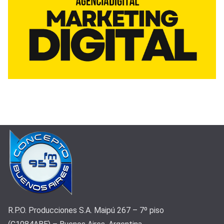
R.P.O. Producciones S.A. Maipú 267 – 7º piso