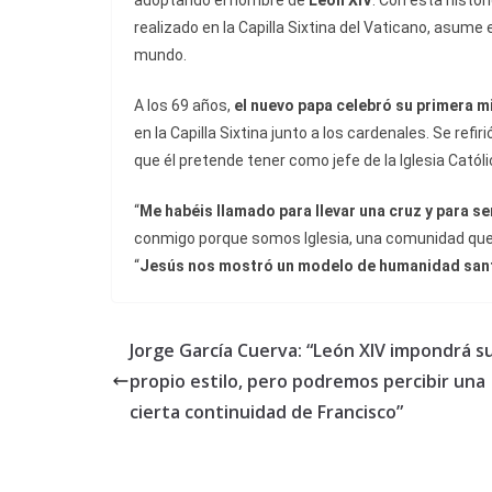
adoptando el nombre de
León XIV
. Con esta histór
realizado en la Capilla Sixtina del Vaticano, asume e
mundo.
A los 69 años,
el nuevo papa celebró su primera m
en la Capilla Sixtina junto a los cardenales. Se refir
que él pretende tener como jefe de la Iglesia Católi
“
Me habéis llamado para llevar una cruz y para s
conmigo porque somos Iglesia, una comunidad que d
“
Jesús nos mostró un modelo de humanidad san
Jorge García Cuerva: “León XIV impondrá s
propio estilo, pero podremos percibir una
cierta continuidad de Francisco”