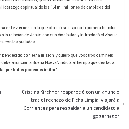
ica elección, Prevost, quien fue elegido tras un cónclave
l liderazgo espiritual de los
1,4 mil millones
de católicos del
isa este viernes
, en la que ofreció su esperada primera homilía
ió a la relación de Jesús con sus discípulos y la trasladó al vínculo
ca con los prelados.
er bendecido con esta misión
, y quiero que vosotros caminéis
ebe anunciar la Buena Nueva”, indicó; al tiempo que destacó:
ta que todos podemos imitar
”.
u
Cristina Kirchner reapareció con un anuncio
tras el rechazo de Ficha Limpia: viajará a
Corrientes para respaldar a un candidato a
gobernador