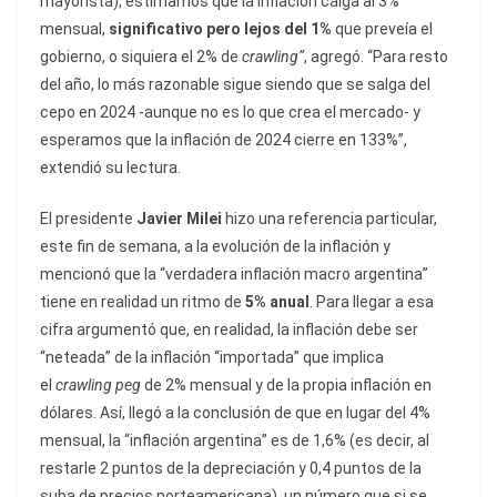
mayorista), estimamos que la inflación caiga al 3%
mensual,
significativo pero lejos del 1%
que preveía el
gobierno, o siquiera el 2% de
crawling”
, agregó. “Para resto
del año, lo más razonable sigue siendo que se salga del
cepo en 2024 -aunque no es lo que crea el mercado- y
esperamos que la inflación de 2024 cierre en 133%”,
extendió su lectura.
El presidente
Javier Milei
hizo una referencia particular,
este fin de semana, a la evolución de la inflación y
mencionó que la “verdadera inflación macro argentina”
tiene en realidad un ritmo de
5% anual
. Para llegar a esa
cifra argumentó que, en realidad, la inflación debe ser
“neteada” de la inflación “importada” que implica
el
crawling peg
de 2% mensual y de la propia inflación en
dólares. Así, llegó a la conclusión de que en lugar del 4%
mensual, la “inflación argentina” es de 1,6% (es decir, al
restarle 2 puntos de la depreciación y 0,4 puntos de la
suba de precios norteamericana), un número que si se