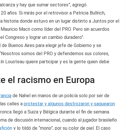
 alcanza y hay que sumar sectores”, agregó.
 años. Si mirás por el retrovisor a Patricia Bullrich,
historia donde estuvo en un lugar distinto a Juntos por el
auricio Macri como líder del PRO. Pero sin acuerdos
el Congreso y lograr un cambio duradero”.
d de Buenos Aires para elegir jefe de Gobierno y se
. “Nosotros somos del PRO y defendemos sus colores,
ín Lousteau quiere participar y es la gente quien debe
te el racismo en Europa
rancia
de Nahel en manos de un policía solo por ser de
las calles a
protestar y algunos destrozaron y saquearon
bronca llegó a Suiza y Bélgica durante el fin de semana.
ema de discusión internacional, cuando al jugador brasileño
afición
y lo tildó de “mono”, por su color de piel. El caso