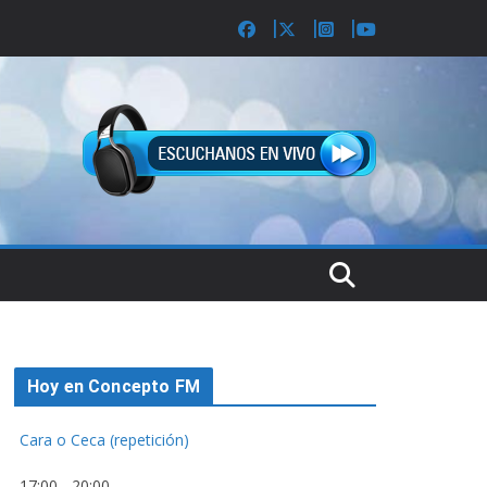
Hoy en Concepto FM
Cara o Ceca (repetición)
17:00
-
20:00