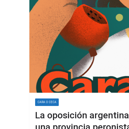
CARA O CECA
La oposición argentina
una provincia peronist