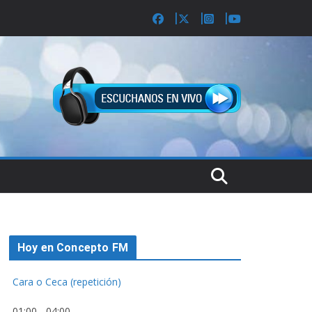
Hoy en Concepto FM
Cara o Ceca (repetición)
01:00
-
04:00