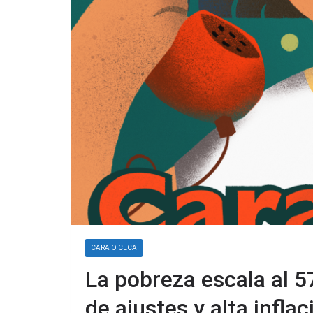
CARA O CECA
La pobreza escala al 
de ajustes y alta inflac