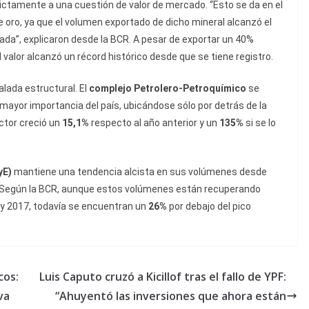
ictamente a una cuestión de valor de mercado. “Esto se da en el
 oro, ya que el volumen exportado de dicho mineral alcanzó el
cada”, explicaron desde la BCR. A pesar de exportar un 40%
valor alcanzó un récord histórico desde que se tiene registro.
alada estructural. El
complejo Petrolero-Petroquímico
se
ayor importancia del país, ubicándose sólo por detrás de la
ector creció un
15,1%
respecto al año anterior y un
135%
si se lo
yE)
mantiene una tendencia alcista en sus volúmenes desde
. Según la BCR, aunque estos volúmenes están recuperando
3 y 2017, todavía se encuentran un
26%
por debajo del pico
cos:
Luis Caputo cruzó a Kicillof tras el fallo de YPF:
va
“Ahuyentó las inversiones que ahora están