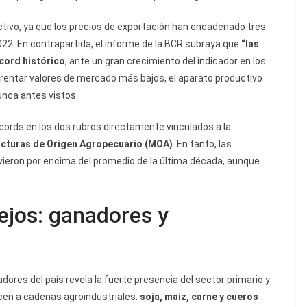
ctivo, ya que los precios de exportación han encadenado tres
22. En contrapartida, el informe de la BCR subraya que
“las
cord histórico
, ante un gran crecimiento del indicador en los
frentar valores de mercado más bajos, el aparato productivo
unca antes vistos.
cords en los dos rubros directamente vinculados a la
cturas de Origen Agropecuario (MOA)
. En tanto, las
ieron por encima del promedio de la última década, aunque
jos: ganadores y
adores del país revela la fuerte presencia del sector primario y
cen a cadenas agroindustriales:
soja, maíz, carne y cueros