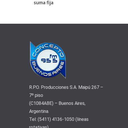
suma fija
R.P.O. Producciones S.A. Maipú 267 –
7º piso
(C1084ABE) – Buenos Aires,
Argentina.
Tel: (5411) 4136-1050 (líneas
rotativas)