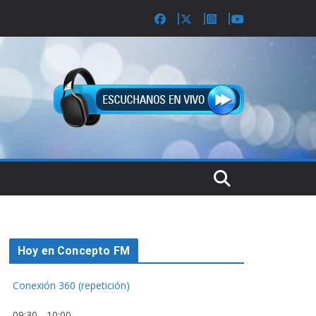
Hoy en Concepto FM
Conexión 360 (repetición)
09:30
-
10:00