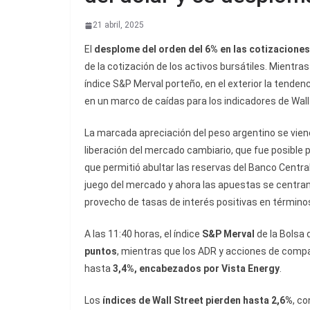
21 abril, 2025
El
desplome del orden del 6% en las cotizaciones 
de la cotización de los activos bursátiles. Mientra
índice S&P Merval porteño, en el exterior la tenden
en un marco de caídas para los indicadores de Wall
La marcada apreciación del peso argentino se viene
liberación del mercado cambiario, que fue posible p
que permitió abultar las reservas del Banco Central
juego del mercado y ahora las apuestas se centran
provecho de tasas de interés positivas en términos
A las 11:40 horas, el índice
S&P Merval
de la Bolsa
puntos
, mientras que los ADR y acciones de comp
hasta
3,4%, encabezados por Vista Energy
.
Los
índices de Wall Street pierden hasta 2,6%
, c