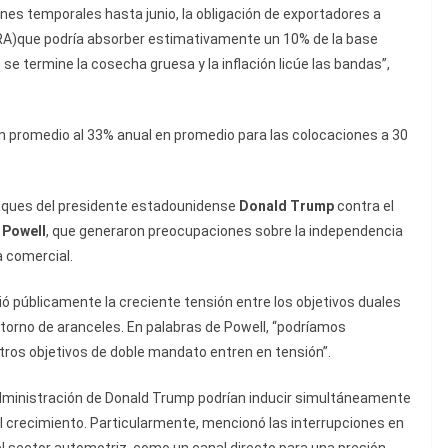
nes temporales hasta junio, la obligación de exportadores a
BCRA)que podría absorber estimativamente un 10% de la base
se termine la cosecha gruesa y la inflación licúe las bandas”,
en promedio al 33% anual en promedio para las colocaciones a 30
aques del presidente estadounidense
Donald Trump
contra el
 Powell
, que generaron preocupaciones sobre la independencia
a comercial.
ió públicamente la creciente tensión entre los objetivos duales
torno de aranceles. En palabras de Powell, “podríamos
stros objetivos de doble mandato entren en tensión”.
administración de Donald Trump podrían inducir simultáneamente
l crecimiento. Particularmente, mencionó las interrupciones en