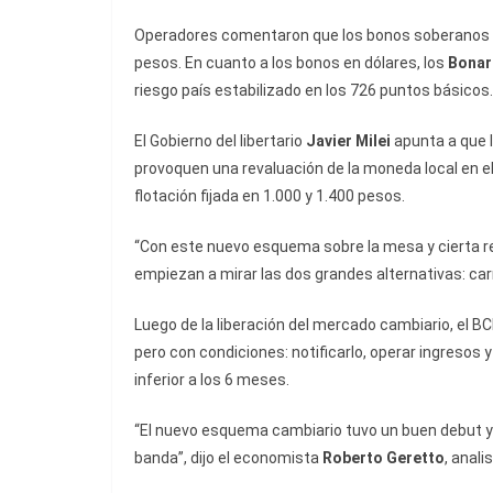
Operadores comentaron que los bonos soberanos en 
pesos. En cuanto a los bonos en dólares, los
Bonar
riesgo país estabilizado en los 726 puntos básicos.
El Gobierno del libertario
Javier Milei
apunta a que 
provoquen una revaluación de la moneda local en el 
flotación fijada en 1.000 y 1.400 pesos.
“Con este nuevo esquema sobre la mesa y cierta re
empiezan a mirar las dos grandes alternativas: carr
Luego de la liberación del mercado cambiario, el BC
pero con condiciones: notificarlo, operar ingresos 
inferior a los 6 meses.
“El nuevo esquema cambiario tuvo un buen debut y n
banda”, dijo el economista
Roberto Geretto
, anal