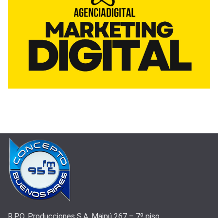
R.P.O. Producciones S.A. Maipú 267 – 7º piso