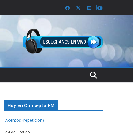
Hoy en Concepto FM
Acentos (repetición)
04:00
-
05:00