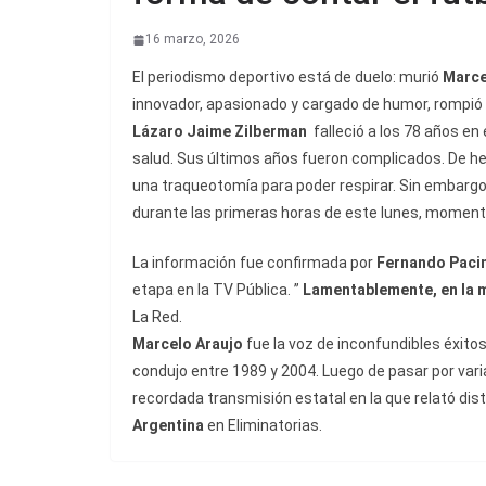
16 marzo, 2026
El periodismo deportivo está de duelo: murió
Marce
innovador, apasionado y cargado de humor, rompió c
Lázaro Jaime Zilberman
falleció a los 78 años en
salud. Sus últimos años fueron complicados. De he
una traqueotomía para poder respirar. Sin embargo
durante las primeras horas de este lunes, momento 
La información fue confirmada por
Fernando Pacin
etapa en la TV Pública. ”
Lamentablemente, en la m
La Red.
Marcelo Araujo
fue la voz de inconfundibles éxitos
condujo entre 1989 y 2004. Luego de pasar por vari
recordada transmisión estatal en la que relató dist
Argentina
en Eliminatorias.