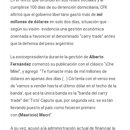
En el texto, que difundió en sus redes sociales y al
cumplirse 100 días de su detención domiciliaria, CFK
afirmó que el gobierno libertario gastó más de
mil
millones de dólares
en solo dos días, situación que -
según su visión- evidencia una gestión económica
orientada a favorecer el denominado “carry trade” antes
que la defensa del peso argentino.
La exvicepresidenta durante la gestión de
Alberto
Fernández
comenzó su publicación con el clásico “¡Che
Milei”, y agregó: “Te fumaste más de mil millones de
dólares en apenas dos días (…) Córtenla con el verso ese
de ‘vamos a vender hasta el último dólar en el techo de la
banda’, que acá la única banda es la “banda del carry
trade” del ‘Toto’ Caputo que, por segunda vez, se están
llevando puesto el país como hicieron primero
con
(Mauricio) Macri
”.
A su vez, acusó a la administración actual de financiar la