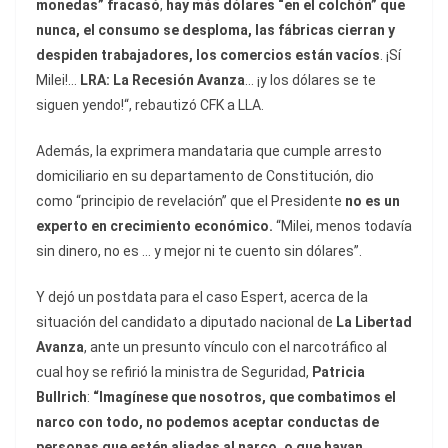
monedas” fracasó
,
hay más dólares “en el colchón” que
nunca, el consumo se desploma, las fábricas cierran y
despiden trabajadores, los comercios están vacíos
. ¡Sí
Milei!…
LRA: La Recesión Avanza
… ¡y los dólares se te
siguen yendo!“, rebautizó CFK a LLA.
Además, la exprimera mandataria que cumple arresto
domiciliario en su departamento de Constitución, dio
como “principio de revelación” que el Presidente
no es un
experto en crecimiento económico.
“Milei, menos todavía
sin dinero, no es … y mejor ni te cuento sin dólares”.
Y dejó un postdata para el caso Espert, acerca de la
situación del candidato a diputado nacional de
La Libertad
Avanza
, ante un presunto vínculo con el narcotráfico al
cual hoy se refirió la ministra de Seguridad,
Patricia
Bullrich
:
“Imagínese que nosotros, que combatimos el
narco con todo, no podemos aceptar conductas de
personas que estén aliadas al narco, o que hayan