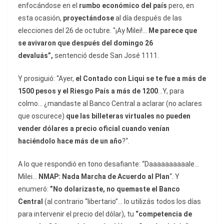
enfocándose en el
rumbo económico del país
pero, en
esta ocasión,
proyectándose
al día después de las
elecciones del 26 de octubre. ″¡Ay Milei!…
Me parece que
se avivaron que después del domingo 26
devaluás”,
sentenció desde San José 1111.
Y prosiguió: “Ayer,
el Contado con Liqui se te fue a más de
1500 pesos y el Riesgo País a más de 1200
…Y, para
colmo… ¿mandaste al Banco Central a aclarar (no aclares
que oscurece)
que
las billeteras virtuales no pueden
vender dólares a precio oficial cuando venían
haciéndolo hace más de un año
?“.
A lo que respondió en tono desafiante: “Daaaaaaaaaale…
Milei…
NMAP: Nada Marcha de Acuerdo al Plan
“. Y
enumeró:
”No dolarizaste, no quemaste el Banco
Central
(al contrario “libertario”… lo utilizás todos los días
para intervenir el precio del dólar), tu
“competencia de