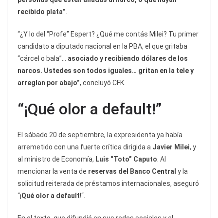
recibido plata”
.
“¿Y lo del “Profe” Espert? ¿Qué me contás Milei? Tu primer
candidato a diputado nacional en la PBA, el que gritaba
“cárcel o bala”…
asociado y recibiendo dólares de los
narcos. Ustedes son todos iguales… gritan en la tele y
arreglan por abajo”
, concluyó CFK.
“¡Qué olor a default!”
El sábado 20 de septiembre, la expresidenta ya
había
arremetido con una fuerte crítica dirigida a
Javier Milei
, y
al ministro de Economía,
Luis “Toto” Caputo
. Al
mencionar la venta de
reservas del Banco Central
y la
solicitud reiterada de préstamos internacionales, aseguró
“¡
Qué olor a default
!“.