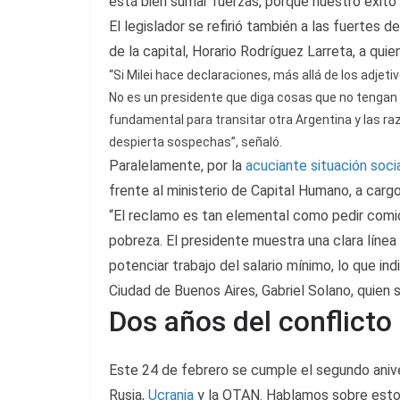
está bien sumar fuerzas, porque nuestro éxito 
El legislador se refirió también a las fuertes 
de la capital, Horario Rodríguez Larreta, a quie
“Si Milei hace declaraciones, más allá de los adjet
No es un presidente que diga cosas que no tengan
fundamental para transitar otra Argentina y las ra
despierta sospechas”, señaló.
Paralelamente, por la
acuciante situación soci
frente al ministerio de Capital Humano, a carg
“El reclamo es tan elemental como pedir comid
pobreza. El presidente muestra una clara líne
potenciar trabajo del salario mínimo, lo que ind
Ciudad de Buenos Aires, Gabriel Solano, quien 
Dos años del conflicto
Este 24 de febrero se cumple el segundo anive
Rusia,
Ucrania
y la OTAN. Hablamos sobre esto c