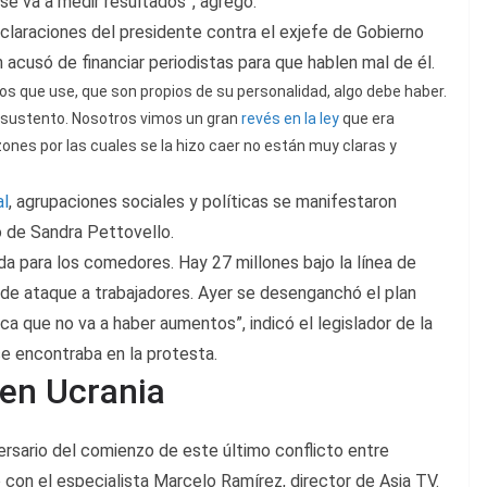
se va a medir resultados”, agregó.
declaraciones del presidente contra el exjefe de Gobierno
n acusó de financiar periodistas para que hablen mal de él.
ivos que use, que son propios de su personalidad, algo debe haber.
 sustento. Nosotros vimos un gran
revés en la ley
que era
zones por las cuales se la hizo caer no están muy claras y
al
, agrupaciones sociales y políticas se manifestaron
o de Sandra Pettovello.
a para los comedores. Hay 27 millones bajo la línea de
a de ataque a trabajadores. Ayer se desenganchó el plan
ica que no va a haber aumentos”, indicó el legislador de la
se encontraba en la protesta.
 en Ucrania
rsario del comienzo de este último conflicto entre
on el especialista Marcelo Ramírez, director de Asia TV.