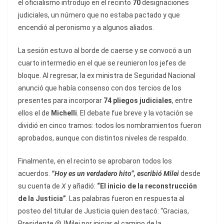
el oficialismo introdujo en el recinto
70
designaciones
judiciales, un número que no estaba pactado y que
encendió al peronismo y a algunos aliados.
La sesión estuvo al borde de caerse y se convocó a un
cuarto intermedio en el que se reunieron los jefes de
bloque. Al regresar, la ex ministra de Seguridad Nacional
anunció que había consenso con dos tercios de los
presentes para incorporar
74 pliegos judiciales
, entre
ellos el de
Michelli
. El debate fue breve y la votación se
dividió en cinco tramos: todos los nombramientos fueron
aprobados, aunque con distintos niveles de respaldo.
Finalmente, en el recinto se aprobaron todos los
acuerdos.
“Hoy es un verdadero hito”, escribió Milei
desde
su cuenta de
X
y añadió:
“El inicio de la reconstrucción
de la Justicia”
. Las palabras fueron en respuesta al
posteo del titular de Justicia quien destacó: “Gracias,
Presidente @JMilei por iniciar el camino de la