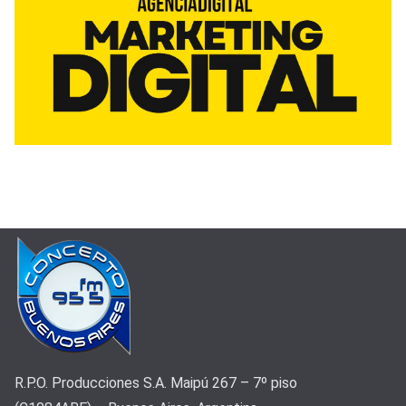
R.P.O. Producciones S.A. Maipú 267 – 7º piso