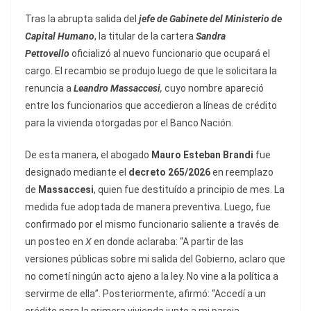
Tras la abrupta salida del
jefe de Gabinete del Ministerio de
Capital Humano
, la titular de la cartera
Sandra
Pettovello
oficializó al nuevo funcionario que ocupará el
cargo. El recambio se produjo luego de que le solicitara la
renuncia a
Leandro Massaccesi
,
cuyo nombre apareció
entre los funcionarios que accedieron a líneas de crédito
para la vivienda otorgadas por el Banco Nación.
De esta manera, el abogado
Mauro Esteban Brandi
fue
designado mediante el
decreto 265/2026
en reemplazo
de
Massaccesi
, quien fue destituído a principio de mes. La
medida fue adoptada de manera preventiva. Luego, fue
confirmado por el mismo funcionario saliente a través de
un posteo en
X
en donde aclaraba: “A partir de las
versiones públicas sobre mi salida del Gobierno, aclaro que
no cometí ningún acto ajeno a la ley. No vine a la política a
servirme de ella”. Posteriormente, afirmó: “Accedí a un