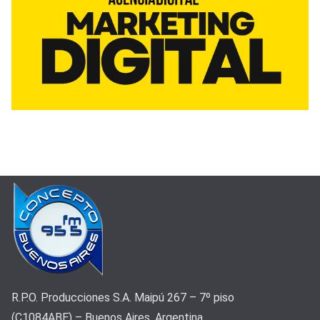
R.P.O. Producciones S.A. Maipú 267 – 7º piso
(C1084ABE) – Buenos Aires, Argentina.