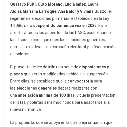
Gustavo Pulti, Cuto Moreno, Lucía Iañez
,
Laura
Aloisi
,
Mariana Larroque
,
Ana Balor y Viviana Guzzo,
el
régimen de elecciones primarias, establecido en la Ley
14.086, será
suspendido por única vez en 2025
. Esto
afectará todos los aspectos de las PASO, exceptuando
las disposiciones que rigen las elecciones generales,
como las relativas a la campaña electoral y la financiación
de boletas.
El proyecto de ley detalla una serie de
disposiciones y
plazos
que serán modificados debido a la suspensión.
Entre ellos, se establece que la
convocatoria
para
las
elecciones generales
deberá realizarse con
una
antelación mínima de 100 días
, y que la presentación
de listas y boletas será modificada para adaptarse a la
nueva normativa.
La propuesta, que se apoya en la compleja situación que