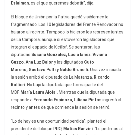
Eslaiman
, es el que queremos debatir”, dijo.
El bloque de Unión por la Patria quedó visiblemente
fragmentado. Los 10 legisladores del Frente Renovador no
bajaron al recinto. Tampoco lo hicieron los representantes
de La Cámpora; aunque sí estuvieron legisladores que
integran el espacio de Kicillof. Se sentaron, las
diputadas
Susana González, Lucía Iáñez
,
Viviana
Guzzo
,
Ana Luz Balor
y los diputados
Cuto
Moreno,
Gustavo Pulti y Naldo Brunelli.
Una vez iniciada
la sesión arribó el diputado de La Matanza,
Ricardo
Rollieri
. No bajó la diputada que forma parte del
MDF,
María Laura Aloisi.
Mientras que la diputada que
responde a
Fernando Espinoza, Liliana Pintos
ingresó al
recinto y antes de que comience la sesión se retiró.
“Lo de hoy es una oportunidad perdida”, planteó el
presidente del bloque PRO,
Matías Ranzini
. “Le pedimos al