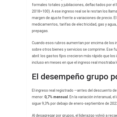
formales totales y jubilaciones, deflactados por 
2018=100). A ese ingreso real se le restan los lla
margen de ajuste frente a variaciones de precio. El
medicamentos, tarifas de electricidad, gas y agua, 
prepagas.
Cuando esos rubros aumentan por encima de los in
sobre otros bienes y servicios se comprime. Ese f
abril: los gastos fijos crecieron más rápido que los
incluso en meses en que el ingreso real mostraba 
El desempeño grupo por
El ingreso real registrado —antes del descuento de
menor:
0,7% mensual
. En la variación interanual, e
sigue 9,3% por debajo de enero-septiembre de 202
Al desagregar por grupos, el liderazgo volvió a reca