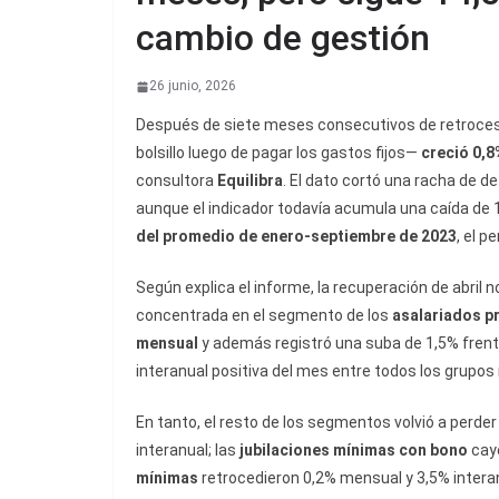
cambio de gestión
26 junio, 2026
Después de siete meses consecutivos de retroceso,
bolsillo luego de pagar los gastos fijos—
creció 0,8
consultora
Equilibra
. El dato cortó una racha de 
aunque el indicador todavía acumula una caída de 1
del promedio de enero-septiembre de 2023
, el p
Según explica el informe, la recuperación de abril
concentrada en el segmento de los
asalariados p
mensual
y además registró una suba de 1,5% frente
interanual positiva del mes entre todos los grupos
En tanto, el resto de los segmentos volvió a perder
interanual; las
jubilaciones mínimas con bono
caye
mínimas
retrocedieron 0,2% mensual y 3,5% intera