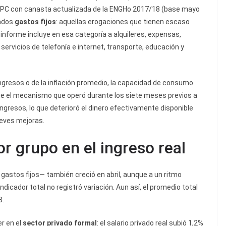
el IPC con canasta actualizada de la ENGHo 2017/18 (base mayo
mados
gastos fijos
: aquellas erogaciones que tienen escaso
 informe incluye en esa categoría a alquileres, expensas,
servicios de telefonía e internet, transporte, educación y
gresos o de la inflación promedio, la capacidad de consumo
ue el mecanismo que operó durante los siete meses previos a
 ingresos, lo que deterioró el dinero efectivamente disponible
leves mejoras.
 grupo en el ingreso real
 gastos fijos— también creció en abril, aunque a un ritmo
l indicador total no registró variación. Aun así, el promedio total
3.
er en el
sector privado formal
: el salario privado real subió 1,2%