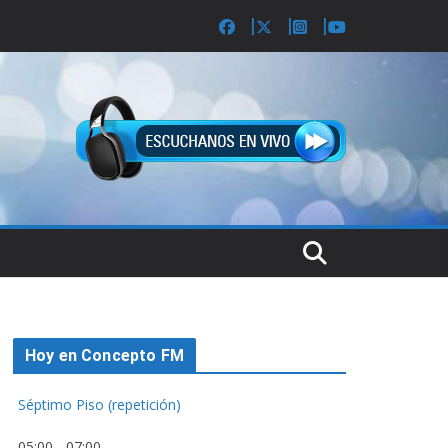
Hoy en Concepto FM
Séptimo Piso (repetición)
05:00
-
07:00