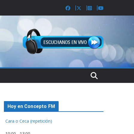
Hoy en Concepto FM
Cara o Ceca (repetición)
10:00
-
13:00