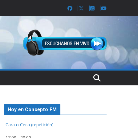
Hoy en Concepto FM
Cara o Ceca (repetición)
17:00
-
20:00