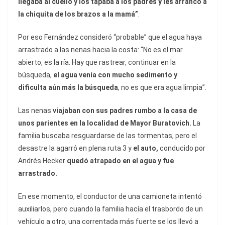
llegaba al cuello y los tapaba a los padres y les arrancó a
la chiquita de los brazos a la mamá”
.
Por eso Fernández consideró “probable” que el agua haya
arrastrado a las nenas hacia la costa: “No es el mar
abierto, es la ría. Hay que rastrear, continuar en la
búsqueda,
el agua venía con mucho sedimento y
dificulta aún más la búsqueda
, no es que era agua limpia”.
Las nenas
viajaban con sus padres rumbo a la casa de
unos parientes en la localidad de Mayor Buratovich.
La
familia buscaba resguardarse de las tormentas, pero el
desastre la agarró en plena ruta 3 y
el auto,
conducido por
Andrés Hecker
quedó atrapado en el agua y fue
arrastrado.
En ese momento, el conductor de una camioneta intentó
auxiliarlos, pero cuando la familia hacía el trasbordo de un
vehículo a otro, una correntada más fuerte se los llevó a