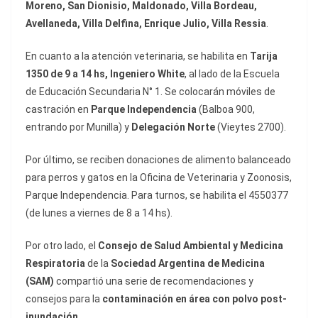
Moreno, San Dionisio, Maldonado, Villa Bordeau,
Avellaneda, Villa Delfina, Enrique Julio, Villa Ressia
.
En cuanto a la atención veterinaria, se habilita en
Tarija
1350 de 9 a 14 hs, Ingeniero White
, al lado de la Escuela
de Educación Secundaria N° 1. Se colocarán móviles de
castración en
Parque Independencia
(Balboa 900,
entrando por Munilla) y
Delegación Norte
(Vieytes 2700).
Por último, se reciben donaciones de alimento balanceado
para perros y gatos en la Oficina de Veterinaria y Zoonosis,
Parque Independencia. Para turnos, se habilita el 4550377
(de lunes a viernes de 8 a 14 hs).
Por otro lado, el
Consejo de Salud Ambiental y Medicina
Respiratoria
de la
Sociedad Argentina de Medicina
(SAM)
compartió una serie de recomendaciones y
consejos para la
contaminación en área con polvo post-
inundación.