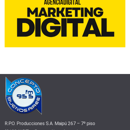
R.P.O. Producciones S.A. Maipú 267 – 7º piso