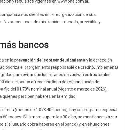
rmación y requisitos vigentes en www.bna.com.ar.
compaña a sus clientes en la reorganización de sus
e favorecen una administración ordenada, previsible y
emás bancos
da en la
prevención del sobreendeudamiento
y la detección
dad prioriza el otorgamiento responsable de crédito, implementa
gilidad para evitar que los atrasos se vuelvan estructurales.
 días, el banco ofrece una línea de refinanciación de
fija del 81,78% nominal anual (vigente a marzo de 2026),
ra quienes perciben haberes en la entidad.
 mínimos (menos de 1.073.400 pesos), hay un programa especial
ta 60 meses. Si la mora supera los 90 días, se mantienen plazos
po si el usuario cobra haberes en el banco) y, en situaciones