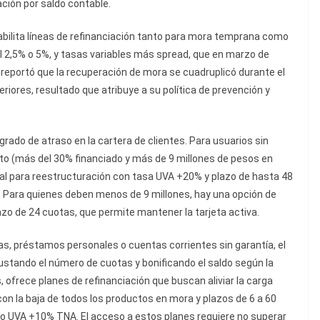
ación por saldo contable.
bilita líneas de refinanciación tanto para mora temprana como
l 2,5% o 5%, y tasas variables más spread, que en marzo de
 reportó que la recuperación de mora se cuadruplicó durante el
riores, resultado que atribuye a su política de prevención y
ado de atraso en la cartera de clientes. Para usuarios sin
to (más del 30% financiado y más de 9 millones de pesos en
al para reestructuración con tasa UVA +20% y plazo de hasta 48
a. Para quienes deben menos de 9 millones, hay una opción de
lazo de 24 cuotas, que permite mantener la tarjeta activa.
tas, préstamos personales o cuentas corrientes sin garantía, el
stando el número de cuotas y bonificando el saldo según la
 ofrece planes de refinanciación que buscan aliviar la carga
con la baja de todos los productos en mora y plazos de 6 a 60
 o UVA +10% TNA. El acceso a estos planes requiere no superar