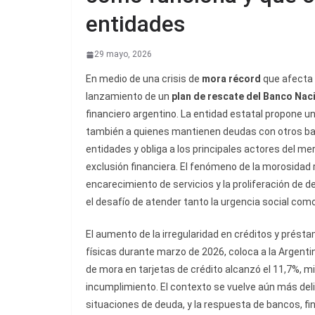
entidades
29 mayo, 2026
En medio de una crisis de
mora récord
que afecta 
lanzamiento de un
plan de rescate del Banco Nac
financiero argentino. La entidad estatal propone u
también a quienes mantienen deudas con otros banc
entidades y obliga a los principales actores del me
exclusión financiera. El fenómeno de la morosidad re
encarecimiento de servicios y la proliferación de
el desafío de atender tanto la urgencia social como
El aumento de la irregularidad en créditos y prést
físicas durante marzo de 2026, coloca a la Argentin
de mora en tarjetas de crédito alcanzó el 11,7%, 
incumplimiento. El contexto se vuelve aún más del
situaciones de deuda, y la respuesta de bancos, finan