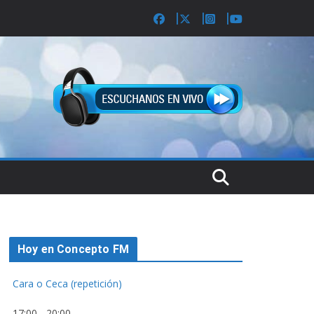
Hoy en Concepto FM
Cara o Ceca (repetición)
17:00
-
20:00