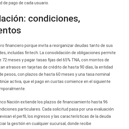
ad de pago de cada usuario.
ación: condiciones,
entos
ro financiero porque invita a reorganizar deudas tanto de sus
es, incluidas fintech. La consolidación de obligaciones permite
de 72 meses y pagar tasas fijas del 65% TNA, con montos de
n atrasos en tarjetas de crédito de hasta 90 días, la entidad
de pesos, con plazos de hasta 60 meses y una tasa nominal
ntinúe activa, que el pago en cuotas comience en el siguiente
temporalmente.
Banco Nación extiende los plazos de financiamiento hasta 96
ndiciones particulares. Cada solicitud pasa por una evaluación
visan el perfil, los ingresos y las características de la deuda
ciar la gestión en cualquier sucursal, donde recibe