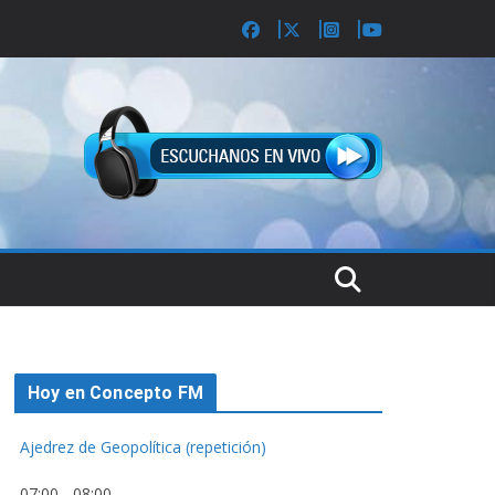
Hoy en Concepto FM
Ajedrez de Geopolítica (repetición)
07:00
-
08:00