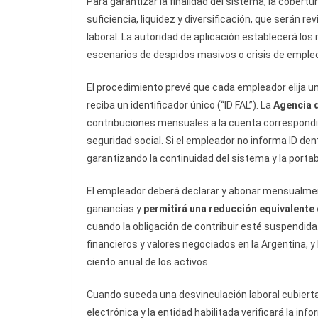
Para garantizar la finalidad del sistema, la cobert
suficiencia, liquidez y diversificación, que serán
laboral. La autoridad de aplicación establecerá lo
escenarios de despidos masivos o crisis de emple
El procedimiento prevé que cada empleador elija una
reciba un identificador único (“ID FAL”). La
Agencia 
contribuciones mensuales a la cuenta correspondien
seguridad social. Si el empleador no informa ID den
garantizando la continuidad del sistema y la portab
El empleador deberá declarar y abonar mensualment
ganancias y
permitirá una reducción equivalente 
cuando la obligación de contribuir esté suspendida
financieros y valores negociados en la Argentina, y
ciento anual de los activos.
Cuando suceda una desvinculación laboral cubierta 
electrónica y la entidad habilitada verificará la inf