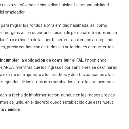
un plazo máximo de cinco días hábiles. La responsabilidad
del empleador.
ara migrar los fondos a otra entidad habilitada, así como
e reorganización societaria, cesión de personal o transferencia
ución o extinción de la cuenta serán transferidos al empleador
tes, previa verificación de todas las autoridades competentes.
incumplan la obligación de contribuir al FAL
, imponiendo
 de ARCA, mientras que los ingresos por sanciones se destinarán
a exento del impuesto a los créditos y débitos bancarios a las
 y seguridad de los datos intercambiados entre los organismos.
r con la fecha de implementación: aunque en los meses previos
mes de junio, en el decreto quedó establecido que este nuevo
 noviembre
.