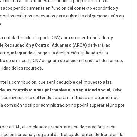
ura mínima a constituir estará definida por parámetros de
 revisados periódicamente en función del contexto económico y
s montos mínimos necesarios para cubrir las obligaciones aún en
o.
 entidad habilitada por la CNV, abra su cuenta individual y
de Recaudación y Control Aduanero (ARCA)
derivará las
te, integrando el pago a la declaración unificada de la
tro de un mes, la CNV asignará de oficio un fondo o fideicomiso,
ilidad de los recursos.
e la contribución, que será deducible del impuesto a las
de las contribuciones patronales a la seguridad social
, salvo
. Las inversiones del fondo estarán limitadas a instrumentos
 la comisión total por administración no podrá superar el uno por
por el FAL, el empleador presentará una declaración jurada
ormación bancaria y registral del trabajador antes de transferir la